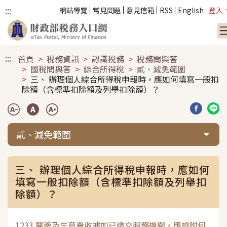
:::
網站導覽
常見問題
意見信箱
RSS
English
登入
跳到主要內容
:::
首頁
稅務資訊
認識稅務
稅務問與答
國稅問與答
綜合所得稅
貳、減免範圍
三、 辦理個人綜合所得稅申報時，應如何填寫一般扣
除額（含標準扣除額及列舉扣除額）？
分享到臉
分享
貳、減免範圍
三、 辦理個人綜合所得稅申報時，應如何
填寫一般扣除額（含標準扣除額及列舉扣
除額）？
1233 醫藥及生育費收據如已繳交服務機關，應檢附何