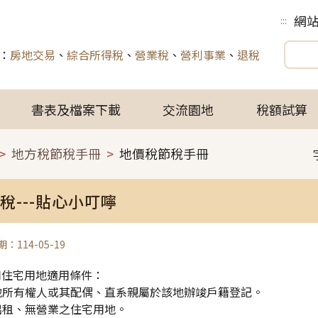
網
:::
：
房地交易
、
綜合所得稅
、
營業稅
、
營利事業
、
退稅
書表及檔案下載
交流園地
稅額試算
地方稅節稅手冊
地價稅節稅手冊
稅---貼心小叮嚀
：114-05-19
用住宅用地適用條件：
土地所有權人或其配偶、直系親屬於該地辦竣戶籍登記。
無出租、無營業之住宅用地。