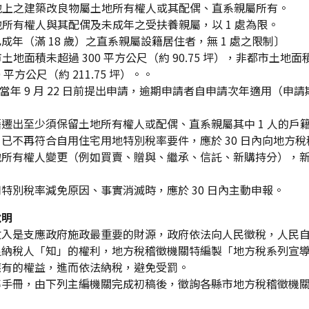
土地上之建築改良物屬土地所有權人或其配偶、直系親屬所有。
土地所有權人與其配偶及未成年之受扶養親屬，以 1 處為限。
成年（滿 18 歲）之直系親屬設籍居住者，無 1 處之限制〕
都市土地面積未超過 300 平方公尺（約 90.75 坪），非都市土地面
0 平方公尺（約 211.75 坪）。。
於當年 9 月 22 日前提出申請，逾期申請者自申請次年適用（申
。
籍遷出至少須保留土地所有權人或配偶、直系親屬其中 1 人的戶
已不再符合自用住宅用地特別稅率要件，應於 30 日內向地方
地所有權人變更（例如買賣、贈與、繼承、信託、新購持分），
特別稅率減免原因、事實消滅時，應於 30 日內主動申報。
說明
收入是支應政府施政最重要的財源，政府依法向人民徵稅，人民
足納稅人「知」的權利，地方稅稽徵機關特編製「地方稅系列宣
應有的權益，進而依法納稅，避免受罰。
導手冊，由下列主編機關完成初稿後，徵詢各縣市地方稅稽徵機