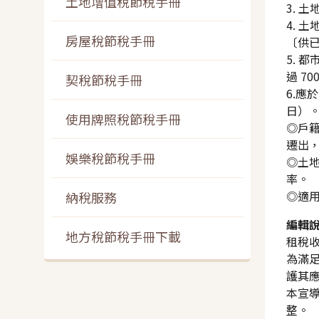
土地增值稅節稅手冊
3. 
4. 
房屋稅節稅手冊
〔供已
5. 
過 70
契稅節稅手冊
6.應
日）
使用牌照稅節稅手冊
◎戶
遷出，
娛樂稅節稅手冊
◎土
率。
◎適用
納稅服務
編輯
地方稅節稅手冊下載
租稅
為滿
護其
本宣
整。