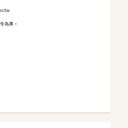
v.tw
法令為準。