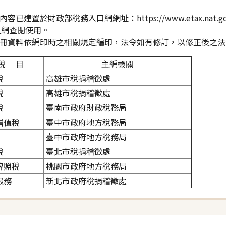
：
內容已建置於財政部稅務入口網網址：https://www.etax.nat.go
上網查閱使用。
本手冊資料依編印時之相關規定編印，法令如有修訂，以修正後之
稅 目
主編機關
稅
高雄市稅捐稽徵處
稅
高雄市稅捐稽徵處
稅
臺南市政府財政稅務局
增值稅
臺中市政府地方稅務局
臺中市政府地方稅務局
稅
臺北市稅捐稽徵處
牌照稅
桃園市政府地方稅務局
服務
新北市政府稅捐稽徵處