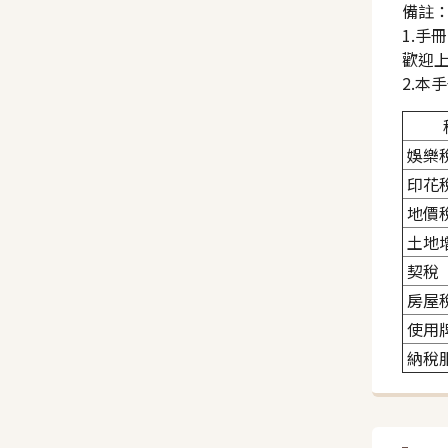
備註
1.手冊
歡迎
2.
娛樂
印花
地價
土地
契稅
房屋
使用
納稅