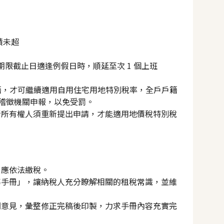
積未超
請期限截止日適逢例假日時，順延至次 1 個上班
籍，才可繼續適用自用住宅用地特別稅率，全戶戶籍
稅稽徵機關申報，以免受罰。
新所有權人須重新提出申請，才能適用地價稅特別稅
自應依法繳稅。
導手冊」，讓納稅人充分瞭解相關的租稅常識，並維
關意見，彙整修正完稿後印製，力求手冊內容充實完