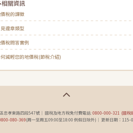
多相關資訊
地價稅的課徵
常見違章類型
地價稅問答實例
何減輕您的地價稅(節稅介紹)
義區忠孝東路四段547號
國稅及地方稅免付費電話:
0800-000-321
(國稅
0800-080-369
(周一至周五09:00至18:00 例假日除外)
更新日期：115-0