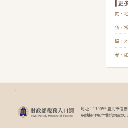
更
貳、
伍、
肆、
參、如
:::
地址：110055 臺北市信
網站操作免付費諮詢電話: