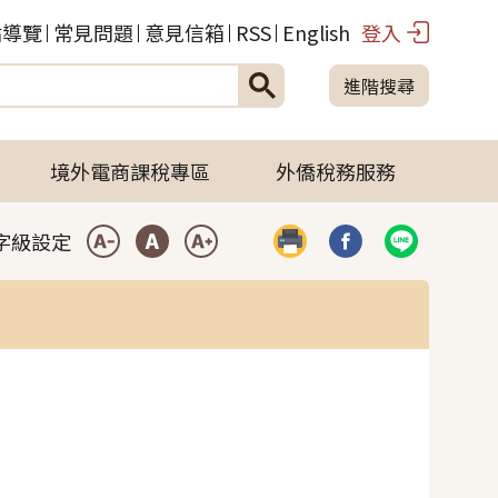
站導覽
常見問題
意見信箱
RSS
English
登入
進階搜尋
境外電商課稅專區
外僑稅務服務
字級設定
列印
分享到臉書(開啟彈
分享到LIN
小型字
中型字
大型字