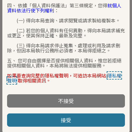
四、 依據「個人資料保護法」第三條規定，您得
就個人
資料依法行使下列權利
：
(一) 得向本局查詢、請求閱覽或請求製給複製本。
Application Information
(二) 若您的個人資料有任何異動，得向本局請求補充
或更正，使其保持正確、最新及完整。
Your name
(三) 得向本局請求停止蒐集、處理或利用及請求刪
除，但因本局執行公務所必須者，本局得拒絕之。
五、 您可自由選擇是否提供相關個人資料，惟您若拒絕
提供相關個人資料，本局將無法提供相關服務。
ID or ARC number
如果要查詢完整的隱私權聲明，可造訪本局網站
隱私權
聲明
取得相關資訊。
Contact address
不接受
接受
Tel number