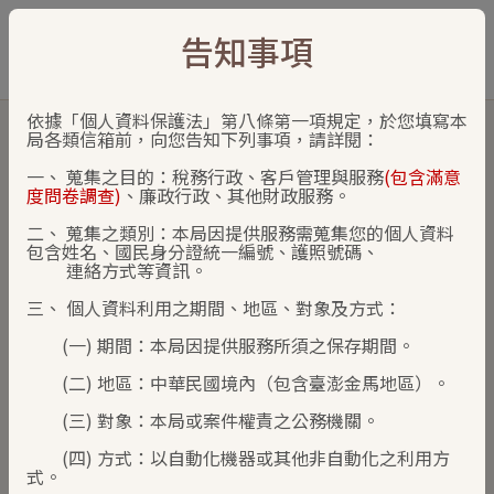
:::
Sitemap
Chinese
告知事項
Link to main content
依據「個人資料保護法」第八條第一項規定，於您填寫本
:::
Home
局各類信箱前，向您告知下列事項，請詳閱：
National Taxation Bureau of the Southern Area
Mailbox
一、 蒐集之目的：稅務行政、客戶管理與服務
(包含滿意
度問卷調查)
、廉政行政、其他財政服務。
Share b
Sha
二、 蒐集之類別：本局因提供服務需蒐集您的個人資料
包含姓名、國民身分證統一編號、護照號碼、
連絡方式等資訊。
CONTACT US
三、 個人資料利用之期間、地區、對象及方式：
We welcome any questions (except tax refund
(一) 期間：本局因提供服務所須之保存期間。
inquiry) or suggestions you may have. Please fill in
(二) 地區：中華民國境內（包含臺澎金馬地區）。
the required information and enter your comments
below. We will reply as soon as possible. Thank you!
(三) 對象：本局或案件權責之公務機關。
Click Here
to check refund online.
(四) 方式：以自動化機器或其他非自動化之利用方
式。
＊ Required