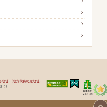
局地址)
(地方稅務局處地址)
8-07
為網站
每年減碳
2,339
公噸
回到頁