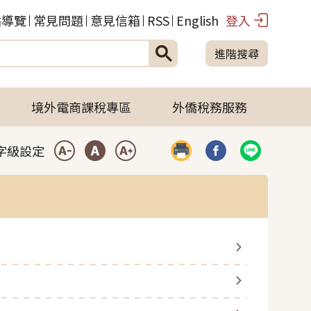
站導覽
常見問題
意見信箱
RSS
English
登入
進階搜尋
境外電商課稅專區
外僑稅務服務
字級設定
列印
分享到臉書(開啟彈
分享到LIN
小型字
中型字
大型字