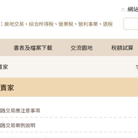
網
:::
：
房地交易
、
綜合所得稅
、
營業稅
、
營利事業
、
退稅
書表及檔案下載
交流園地
稅額試算
賣家
賣家
網路交易應注意事項
網路交易案例說明