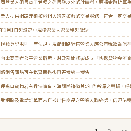
電商營業人銷售電子勞務之銷售額以外幣計價者，應將金額折算
營業人提供網路連線遊戲個人玩家遊戲幣交易服務，符合一定交
4年1月1日起調高小規模營業人營業稅起徵點
「稅籍登記規則」等法規，規範網路銷售營業人應公示稅籍暨保
國內電商業者公平營業環境，財政部關務署成立「快遞貨物金流
網路銷售商品可在鑑賞期過後再寄發統一發票
報運進口貨物若有違法情事，海關將追徵其5年內所漏之稅捐，呼
接受網路及電話訂單而未直接出售商品之營業人聯絡處，仍須依
1
2
>>