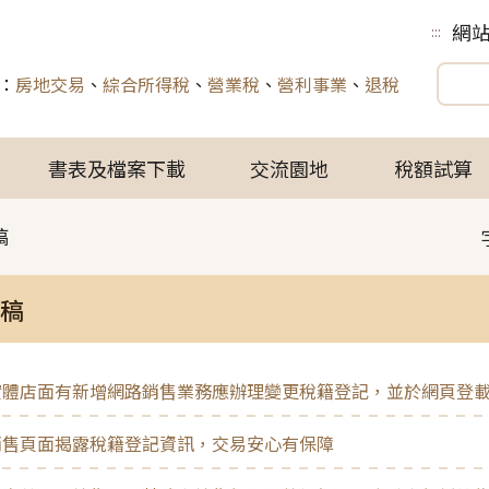
網
:::
：
房地交易
、
綜合所得稅
、
營業稅
、
營利事業
、
退稅
書表及檔案下載
交流園地
稅額試算
稿
稿
實體店面有新增網路銷售業務應辦理變更稅籍登記，並於網頁登
銷售頁面揭露稅籍登記資訊，交易安心有保障