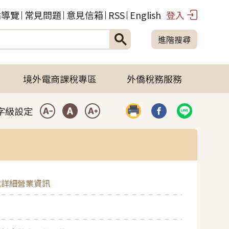
站導覽
常見問題
意見信箱
RSS
English
登入
進階搜尋
境外電商課稅專區
外僑稅務服務
字級設定
列印
分享到臉書(開啟彈
分享到LIN
小型字
中型字
大型字
載詳細營業資訊