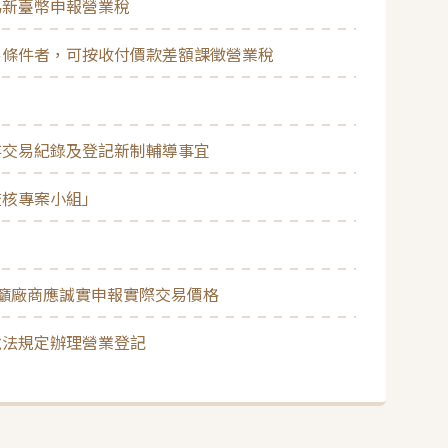
為新臺幣申報營業稅
易條件者，可按收付價款差額課徵營業稅
存交易紀錄及登記新制輔導事宜
查核專案小組」
籲廠商應誠實申報實際交易價格
稅法規定辦理營業登記