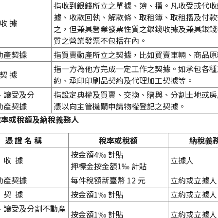
指收到銀錢所立之單據、簿、摺。凡收受或代收
據、收款回執、解款條、取租簿、取租摺及付款
 收 據
之，但兼具營業發票性質之銀錢收據及兼具銀錢
質之營業發票不包括在內。
動產契據
指買賣動產所立之契據，比如買賣車輛、商品原料.
指一方為他方完成一定工作之契據。如承包各種
 契 據
約、承印印刷品契約及代理加工契據等。
、讓受及分
指設定典權及買賣、交換、贈與、分割土地或房
動產契據
憑以向主管機關申請物權登記之契據。
稅率或稅額及納稅義務人
憑 證 名 稱
稅率或稅額
納稅義
按金額
4‰
計貼
 收 據
立據人
押標金按金額
1‰
計貼
動產契據
每件稅額新臺幣 12 元
立約或立據人
 契 據
按金額
1‰
計貼
立約或立據人
、讓受及分割不動產
按金額
1‰
計貼
立約或立據人