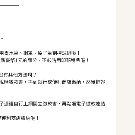
。
用墨水筆、鋼筆、原子筆劃押註銷哦！
新臺幣1元的部分，不必貼用印花稅票喔！
沒有其他方法啊？
稅額繳款書，再到銀行或便利商店繳納，然後把證
子憑證自行上網開立繳款書，再點選電子繳款連結
等便利商店繳納喔！