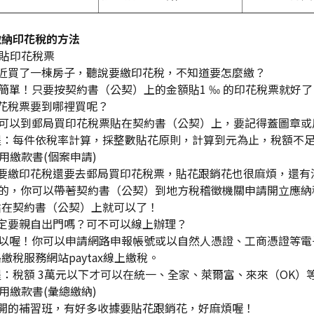
繳納印花稅的方法
實貼印花稅票
最近買了一棟房子，聽說要繳印花稅，不知道要怎麼繳？
簡單！只要按契約書（公契）上的金額貼1 ‰ 的印花稅票就好了
印花稅票要到哪裡買呢？
你可以到郵局買印花稅票貼在契約書（公契）上，要記得蓋圖章或
醒：每件依稅率計算，採整數貼花原則，計算到元為止，稅額不足
使用繳款書(個案申請)
我要繳印花稅還要去郵局買印花稅票，貼花跟銷花也很麻煩，還有
有的，你可以帶著契約書（公契）到地方稅稽徵機關申請開立應納
貼在契約書（公契）上就可以了！
一定要親自出門嗎？可不可以線上辦理？
可以喔！你可以申請網路申報帳號或以自然人憑證、工商憑證等電
繳稅服務網站paytax線上繳稅。
：稅額 3萬元以下才可以在統一、全家、萊爾富、來來（OK）
使用繳款書(彙總繳納)
我開的補習班，有好多收據要貼花跟銷花，好麻煩喔！