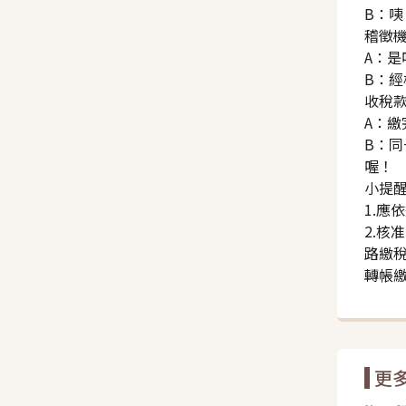
B：
稽徵
A：
B：
收稅
A：繳
B：
喔！
小提
1.應
2.
路繳稅
轉帳
更