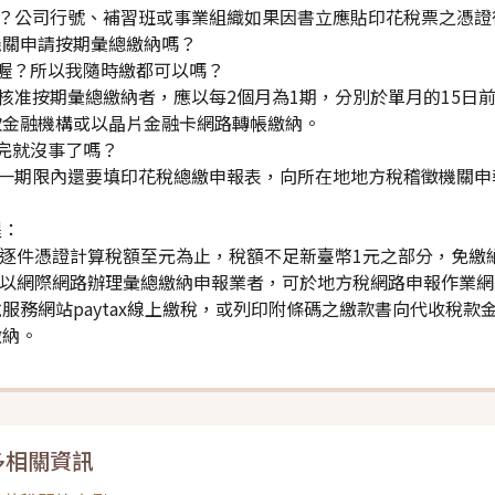
咦？公司行號、補習班或事業組織如果因書立應貼印花稅票之憑證
機關申請按期彙總繳納嗎？
是喔？所以我隨時繳都可以嗎？
經核准按期彙總繳納者，應以每2個月為1期，分別於單月的15日
款金融機構或以晶片金融卡網路轉帳繳納。
完就沒事了嗎？
同一期限內還要填印花稅總繳申報表，向所在地地方稅稽徵機關申
醒：
依逐件憑證計算稅額至元為止，稅額不足新臺幣1元之部分，免繳
核准以網際網路辦理彙總繳納申報業者，可於地方稅網路申報作業
服務網站paytax線上繳稅，或列印附條碼之繳款書向代收稅
繳納。
多相關資訊