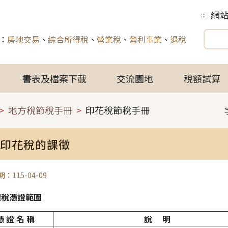
網
:::
：
房地交易
、
綜合所得稅
、
營業稅
、
營利事業
、
退稅
書表及檔案下載
交流園地
稅額試算
地方稅節稅手冊
印花稅節稅手冊
印花稅的課徵
：115-04-09
課稅憑證範圍
憑 證 名 稱
說 明