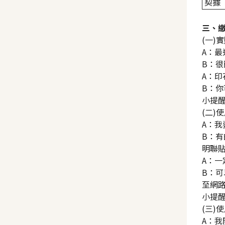
契據
三、
(一)
A：
B：很
A：
B：
小提
(二)
A：
B：
明聯
A：
B：
至網路
小提醒
(三)
A：