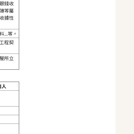
銀錢收
簿等屬
收據性
..等。
工程契
屋所立
務人