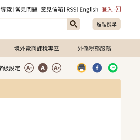
站導覽
常見問題
意見信箱
RSS
English
登入
進階搜尋
境外電商課稅專區
外僑稅務服務
字級設定
列印
分享到臉書(開啟彈
分享到LIN
小型字
中型字
大型字