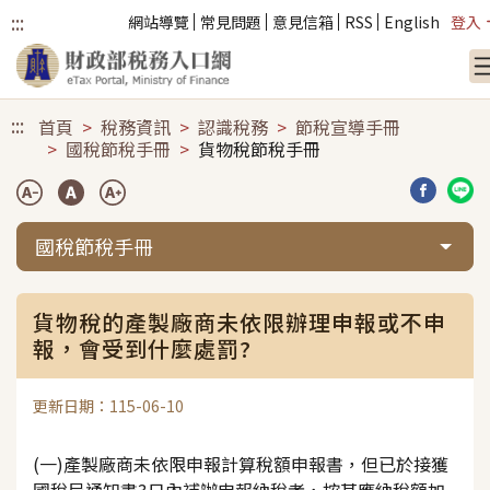
:::
網站導覽
常見問題
意見信箱
RSS
English
登入
跳到主要內容
:::
首頁
稅務資訊
認識稅務
節稅宣導手冊
國稅節稅手冊
貨物稅節稅手冊
分享到臉
分享
國稅節稅手冊
貨物稅的產製廠商未依限辦理申報或不申
報，會受到什麼處罰?
更新日期：115-06-10
(一)產製廠商未依限申報計算稅額申報書，但已於接獲
國稅局通知書3日內補辦申報納稅者，按其應納稅額加