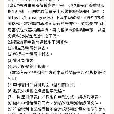
1.辦理營利事業所得稅媒體申報，毋須事先向稽徵機關
提出申請，可由財政部電子申報繳稅服務網站（網址：
https：//tax.nat.gov.tw）下載申報軟體，依規定的檔
案格式，將媒體申報檔案載錄於光碟中，並請先自行利
用審核程式審核無誤後，再向稽徵機關辦理申報，以避
免資料錯誤造成退件之不便。
2.辦理結算申報時請檢附下列資料：
(1)損益及稅額計算表。
(2)所得基本稅額申報表。
(3)資產負債表。
(4)未分配盈餘申報書。
（前項各表不得採附件方式申報並請儘量以A4規格紙張
列印）
(5)申報書附件資料封面（含相關附件）。
(6)貼妥外標籤之媒體檔案光碟。
(7)「財產目錄表」如採附件申報方式，請檢附該表。
(8)如有申報租稅附冊者，請檢附租稅減免證明文件。
(9)符合營利事業所得稅不合常規移轉訂價查核準則第4