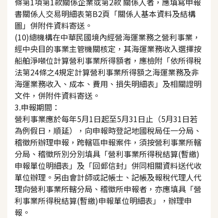
條第1項第1款關係企業或第2款 關係人者，應填寫申報
書關係人交易明細表第B2頁「關係人基本資料及結構
圖」併附件資料寄送。
(10)總機構在中華民國境內經營海運業務之營利事業，
經中央目的事業主管機關核定，其海運業務收入選擇按
船舶淨噸位計算營利事業所得額者，應檢附「依所得稅
法第24條之4規定計算營利事業所得額之海運業務及非
海運業務收入、成本、費用、損失明細表」及相關證明
文件，併附件資料寄送。
3.申報期間：
營利事業應於每年5月1日起至5月31日止（5月31日若
為例假日，順延），向申報時登記地國稅局任一分局、
稽徵所辦理申報，跨轄區申報案件，須按營利事業所轄
分局、稽徵所別分別填具「營利事業所得稅結算(暫繳)
申報單位明細表」及「回郵信封」併同相關資料送代收
單位辦理。另由會計師或記帳士、記帳及報稅代理人代
理向營利事業所轄分局、稽徵所申報者，亦應填具「營
利事業所得稅結算(暫繳)申報單位明細表」，辦理申
報。