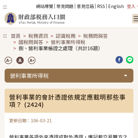
:::
網站導覽
常見問題
意見信箱
RSS
English
登入
跳到主要內容
:::
首頁
稅務資訊
認識稅務
稅務問與答
國稅問與答
營利事業所得稅
捌、營利事業帳證之處理（共計16題）
分享到臉
分享
營利事業所得稅
營利事業的會計憑證依規定應載明那些事
項？ (2424)
更新日期：106-03-21
營利事業各項外來憑證或對外憑證，應記載交易雙方之