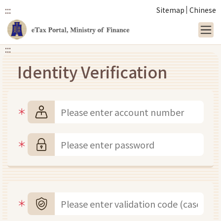
:::
Sitemap
Chinese
:::
Link to main content
Identity Verification
Account number
Password
Validation Code