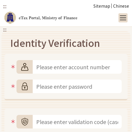
:::
Sitemap
Chinese
:::
Link to main content
Identity Verification
Account number
Password
Validation Code