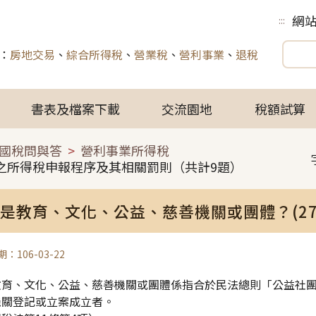
網
:::
：
房地交易
、
綜合所得稅
、
營業稅
、
營利事業
、
退稅
書表及檔案下載
交流園地
稅額試算
國稅問與答
營利事業所得稅
之所得稅申報程序及其相關罰則（共計9題）
是教育、文化、公益、慈善機關或團體？(270
：106-03-22
教育、文化、公益、慈善機關或團體係指合於民法總則「公益社
機關登記或立案成立者。