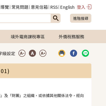
站導覽
常見問題
意見信箱
RSS
English
登入
進階搜尋
境外電商課稅專區
外僑稅務服務
字級設定
列印
分享到臉書(開啟彈
分享到LIN
小型字
中型字
大型字
1)
團」及「財團」之組織，或依據其他關係法令，經向