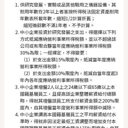
供研究發展、實驗或品質檢驗用之儀器設備，其
耐用年數在2年以上者准按所得稅法固定資產耐用
年數表所載年數，縮短1/2計算折舊；
縮短後餘數不滿1年者，不予計算。
中小企業投資於研究發展之支出，得選擇以下列
方式抵減應納營利事業所得稅額，並以不超過該
公司或有限合夥當年度應納營利事業所得稅額
30%為限；一經擇定，不得變更：
（1）於支出金額15%限度內，抵減當年度應納
營利事業所得稅額。
（2）於支出金額10%限度內，抵減自當年度起3
年內各年度應納營利事業所得稅額。
中小企業增僱2人以上之24歲以下或65歲以上本
國籍基層員工，且提高該企業整體薪資給付總額
時，得就其增僱該員工所支付薪資金額之200%限
度內，自其增僱當年度營利事業所得額中減除。
中小企業調高本國籍基層員工之平均薪資給付水
準時，得就非因法定最低工資調整而增加支付本
國籍現職基層員工薪資金額之175%限度內，自其