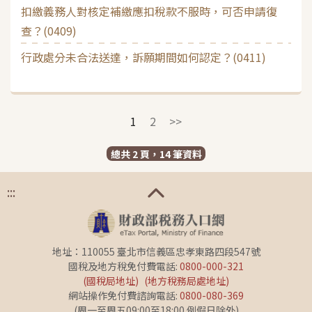
扣繳義務人對核定補繳應扣稅款不服時，可否申請復
查？(0409)
行政處分未合法送達，訴願期間如何認定？(0411)
1
2
>>
總共 2 頁，14 筆資料
:::
地址：110055 臺北市信義區忠孝東路四段547號
國稅及地方稅免付費電話:
0800-000-321
(國稅局地址)
(地方稅務局處地址)
網站操作免付費諮詢電話:
0800-080-369
(周一至周五09:00至18:00 例假日除外)