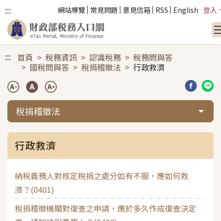
:::
網站導覽
常見問題
意見信箱
RSS
English
登入
跳到主要內容
:::
首頁
稅務資訊
認識稅務
稅務問與答
國稅問與答
稅捐稽徵法
行政救濟
分享到臉
分享
稅捐稽徵法
行政救濟
納稅義務人對核定稅捐之處分如有不服，應如何救
濟？(0401)
稅捐稽徵機關對復查之申請，應於多久作成復查決定